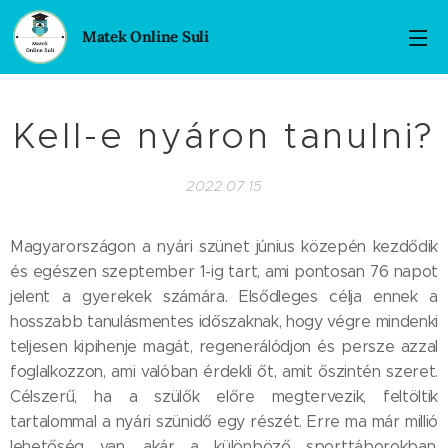
Matek Online Suli
Kell-e nyáron tanulni?
2022.07.15
Magyarországon a nyári szünet június közepén kezdődik
és egészen szeptember 1-ig tart, ami pontosan 76 napot
jelent a gyerekek számára. Elsődleges célja ennek a
hosszabb tanulásmentes időszaknak, hogy végre mindenki
teljesen kipihenje magát, regenerálódjon és persze azzal
foglalkozzon, ami valóban érdekli őt, amit őszintén szeret.
Célszerű, ha a szülők előre megtervezik, feltöltik
tartalommal a nyári szünidő egy részét. Erre ma már millió
lehetőség van, akár a különböző sporttáborokban,