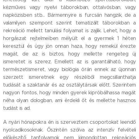
kézműves vagy nyelvi táborokban, ottalvósban, vagy
napközisben stb… Bármennyire is furcsán hangzik, de a
valamilyen szempont szerint tematizált táborokban a
rekreáció mellett tanulási folyamat is zajlik. Lehet, hogy a
horgászat rejtelmeiben mélyült el a gyermek 1 héten
keresztül és úgy jön onnan haza, hogy remekül érezte
magát, de az is biztos, hogy mellette rengeteg új
ismeretet is szerez. Emellett az is garantálható, hogy
természetismeret, vagy biológia órán ennek az újonnan
szerzett ismeretnek egy részéből megcsillanthatja
tudását a szaktanár és az osztálytársak előtt. Szerintem
nagyon fontos, hogy minden gyerek kipróbálhassa magát
néha olyan dologban, ami érdekli őt és mellette hasznos
tudást is ad.
A nyári hónapokra én is szerveztem csoportokat leendő
nyolcadikosoknak. Őszintén szólva az intenzív felvételi
előkészítő tanfolyamok nem kimondottan rekreációs