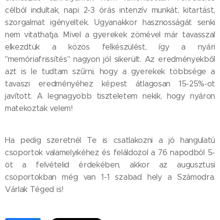
célból indultak, napi 2-3 órás intenzív munkát, kitartást,
szorgalmat igényeltek. Ugyanakkor hasznosságát senki
nem vitathatja. Mivel a gyerekek zömével már tavasszal
elkezdtük a közös felkészülést, így a nyári
"memóriafrissítés" nagyon jól sikerült. Az eredményekből
azt is le tudtam szűrni, hogy a gyerekek többsége a
tavaszi eredményéhez képest átlagosan 15-25%-ot
javított. A legnagyobb tiszteletem nekik, hogy nyáron
matekoztak velem!
Ha pedig szeretnél Te is csatlakozni a jó hangulatú
csoportok valamelyikéhez és feláldozol a 76 napodból 5-
öt a felvételid érdekében, akkor az augusztusi
csoportokban még van 1-1 szabad hely a Számodra.
Várlak Téged is!