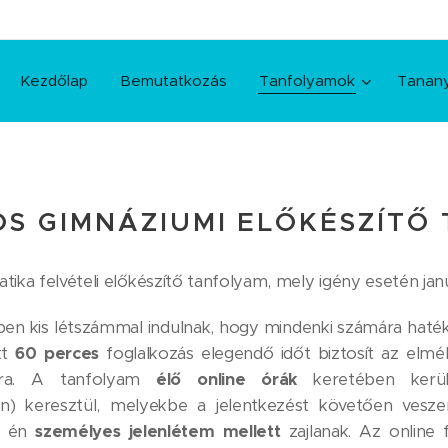
Kezdőlap
Bemutatkozás
Tanfolyamok
Tanan
OS GIMNÁZIUMI ELŐKÉSZÍTŐ
tika felvételi előkészítő tanfolyam, mely igény esetén j
n kis létszámmal indulnak, hogy mindenki számára hatéko
tt
60 perces
foglalkozás elegendő időt biztosít az elmél
ására. A tanfolyam
élő online órák
keretében kerül
) keresztül, melyekbe a jelentkezést követően vesze
z én
személyes jelenlétem mellett
zajlanak. Az online 