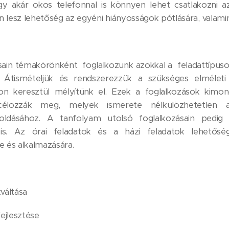
így akár okos telefonnal is könnyen lehet csatlakozni a
 lesz lehetőség az egyéni hiányosságok pótlására, valamin
sain témakörönként foglalkozunk azokkal a feladattípusok
k. Átismételjük és rendszerezzük a szükséges elméleti
on keresztül mélyítünk el. Ezek a foglalkozások kimon
célozzák meg, melyek ismerete nélkülözhetetlen a
goldásához. A tanfolyam utolsó foglalkozásain pedi
is. Az órai feladatok és a házi feladatok lehetőség
e és alkalmazására.
váltása
ejlesztése