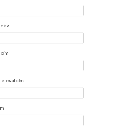
 név
 cím
 e-mail cím
ám