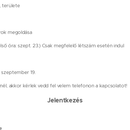
 területe
orok megoldása
első óra: szept. 23.) Csak megfelelő létszám esetén indul
 szeptember 19.
nél, akkor kérlek vedd fel velem telefonon a kapcsolatot!
Jelentkezés
e