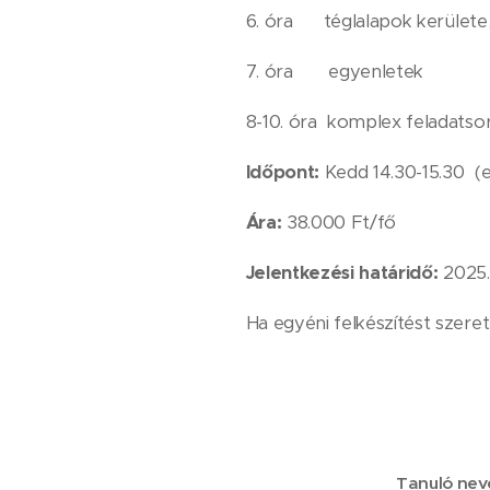
6. óra téglalapok kerülete,
7. óra egyenletek
8-10. óra komplex feladats
Időpont:
Kedd 14.30-15.30
(
Ára:
38.000 Ft/fő
Jelentkezési határidő:
2025.
Ha egyéni felkészítést szeret
Tanuló nev