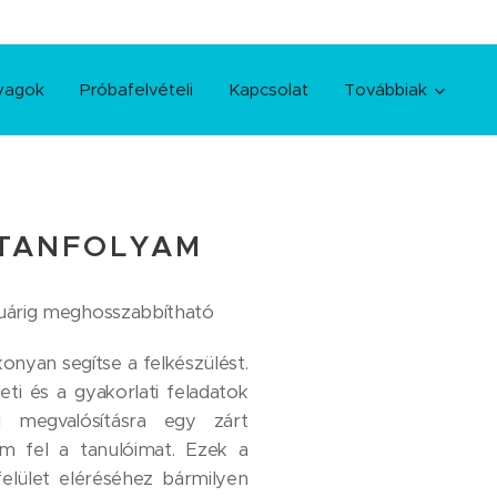
yagok
Próbafelvételi
Kapcsolat
Továbbiak
 TANFOLYAM
anuárig meghosszabbítható
nyan segítse a felkészülést.
eti és a gyakorlati feladatok
 megvalósításra egy zárt
m fel a tanulóimat. Ezek a
felület eléréséhez bármilyen