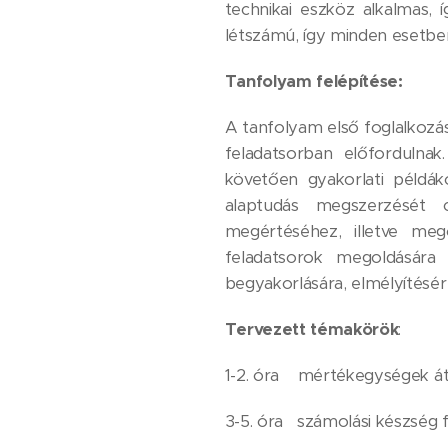
technikai eszköz alkalmas, 
létszámú, így minden esetben
Tanfolyam felépítése:
A tanfolyam első foglalkozá
feladatsorban előfordulna
követően gyakorlati példák
alaptudás megszerzését 
megértéséhez, illetve me
feladatsorok megoldására 
begyakorlására, elmélyítésér
Tervezett témakörök
:
1-2. óra mértékegységek át
3-5. óra számolási készség f