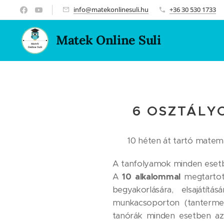
info@matekonlinesuli.hu
+36 30 530 1733
Matek Online Suli
6 OSZTÁLY
10 héten át tartó matema
A tanfolyamok minden esetbe
A
10 alkalommal
megtarto
begyakorlására, elsajátít
munkacsoporton (tantermen
tanórák minden esetben a