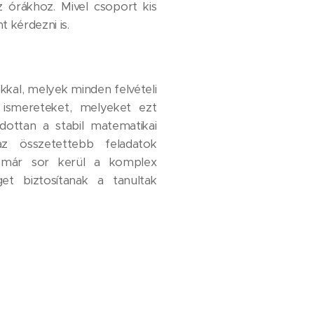
z órákhoz. Mivel csoport kis
t kérdezni is.
kal, melyek minden felvételi
 ismereteket, melyeket ezt
dottan a stabil matematikai
z összetettebb feladatok
g már sor kerül a komplex
et biztosítanak a tanultak