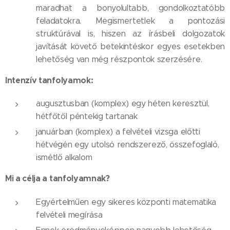
maradhat a bonyolultabb, gondolkoztatóbb
feladatokra. Megismertetlek a pontozási
struktúrával is, hiszen az írásbeli dolgozatok
javítását követő betekintéskor egyes esetekben
lehetőség van még részpontok szerzésére.
Intenzív tanfolyamok:
augusztusban (komplex) egy héten keresztül,
hétfőtől péntekig tartanak
januárban (komplex) a felvételi vizsga előtti
hétvégén egy utolsó rendszerező, összefoglaló,
ismétlő alkalom
Mi a célja a tanfolyamna
k?
Egyértelműen egy sikeres központi matematika
felvételi megírása