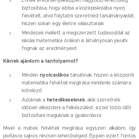
Ennek eredményeképpen nagyobb lehetőség
biztosítása, hogy abba a középiskolába nyerj
felvételt, ahol folytatni szeretnéd tanulmányaidat,
hiszen sokan egy életre választanak
Mindezek mellett a megszerzett tudásoddal az
iskolai matematika órákon is látványosan javulni
fognak az eredményeid
Kiknek ajánlom a tanfolyamot?
nyolcadikos
Minden
tanulónak, hiszen a központi
matematika felvételi megírása mindenki számára
kötelező
hetedikeseknek
Azoknak a
, akik szeretnék
időben elkezdeni a felkészülést, ezzel több időt
biztosítani maguknak a gyakorlásra
Mivel a matek felvételi megírása egyszeri alkalom, így
javításra sajnos nincsen lehetőséged. Éppen ezért fontos