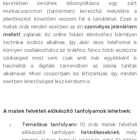
keretében kerülnek lebonyolításra egy zárt
munkacsoporton (tantermen) keresztül, melyekbe a
jelentkezést követően veszem fel a tanulóimat. Ezek a
személyes jelenlétem
matek órák minden esetben az én
mellett
zajlanak. Az online felület eléréséhez bármilyen
technikai eszköz alkalmas, így akár okos telefonnal is
könnyen csatlakozhatsz az órákhoz. Nincs több eszközre
szükséged most sem, csak amit már egyébként is
használtál a digitális tanrendben az iskolai tanítás
alkalmával. Mivel csoportjaim kis létszámúak, így minden
esetben lehetőséged lesz kérdezni is.
A matek felvételi előkészítő tanfolyamok lehetnek:
Tematikus tanfolyam
:
10 órás matek felvételi
hetedikeseknek
előkészítő tanfolyam
, mely