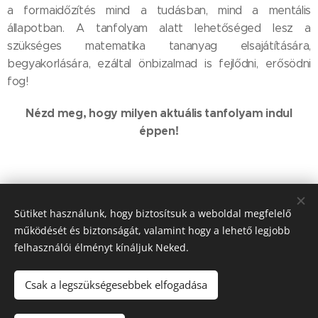
a formaidőzítés mind a tudásban, mind a mentális
állapotban. A tanfolyam alatt lehetőséged lesz a
szükséges matematika tananyag elsajátítására,
begyakorlására, ezáltal önbizalmad is fejlődni, erősödni
fog!
Nézd meg, hogy milyen aktuális tanfolyam indul
éppen!
Sütiket használunk, hogy biztosítsuk a weboldal megfelelő
Tel.: +36-30-530-1733
info@matekonlinesuli.hu
működését és biztonságát, valamint hogy a lehető legjobb
felhasználói élményt kínáljuk Neked.
Adószám: 57505099-1-33
Copyright © 2021 Minden jog fenntartva - Matek Online Suli
Csak a legszükségesebbek elfogadása
Adatkezelési tájékkoztató