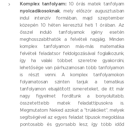
Komplex tanfolyam:
10 órás matek tanfolyam
nyolcadikosoknak
, mely először augusztusban
indul intenzív formában, majd szeptember
közepén 10 héten keresztül heti 1 órában. Az
ősszel induló tanfolyamok igény esetén
meghosszabíthatók a felvételi napjáig. Minden
komplex tanfolyamon más-más matematika
felvételi feladatsor feldolgozásával foglalkozunk,
így ha valaki többet szeretne gyakorolni,
lehetősége van párhuzamosan több tanfolyamon
is részt venni. A komplex tanfolyamokon
folyamatosan szinten tarjuk a tematikus
tanfolyamon elsajátított ismereteket, de itt már
nagy figyelmet fordítunk a bonyolultabb,
összetettebb matek feladattípusokra is.
Megmutatom Neked azokat a "trükköket", melyek
segítségével az egyes feladat típusok megoldása
pontosabb és gyorsabb lesz, így több időd