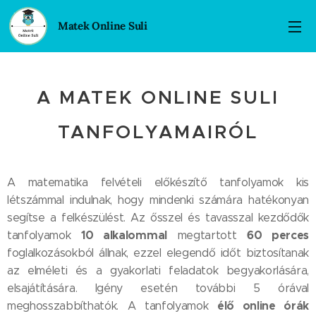
Matek Online Suli
A MATEK ONLINE SULI
TANFOLYAMAIRÓL
A matematika felvételi előkészítő tanfolyamok kis
létszámmal indulnak, hogy mindenki számára hatékonyan
segítse a felkészülést. Az ősszel és tavasszal kezdődők
10 alkalommal
60 perces
tanfolyamok
megtartott
foglalkozásokból állnak, ezzel elegendő időt biztosítanak
az elméleti és a gyakorlati feladatok begyakorlására,
elsajátítására. Igény esetén további 5 órával
élő online órák
meghosszabbíthatók. A tanfolyamok