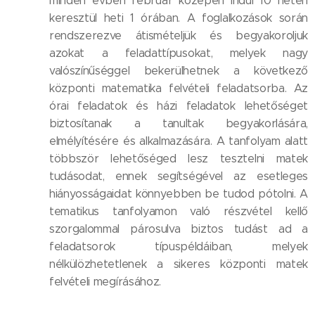
minden évben február közepén indul 10 héten
keresztül heti 1 órában. A foglalkozások során
rendszerezve átismételjük és begyakoroljuk
azokat a feladattípusokat, melyek nagy
valószínűséggel bekerülhetnek a következő
központi matematika felvételi feladatsorba. Az
órai feladatok és házi feladatok lehetőséget
biztosítanak a tanultak begyakorlására,
elmélyítésére és alkalmazására. A tanfolyam alatt
többször lehetőséged lesz tesztelni matek
tudásodat, ennek segítségével az esetleges
hiányosságaidat könnyebben be tudod pótolni. A
tematikus tanfolyamon való részvétel kellő
szorgalommal párosulva biztos tudást ad a
feladatsorok típuspéldáiban, melyek
nélkülözhetetlenek a sikeres központi matek
felvételi megírásához.