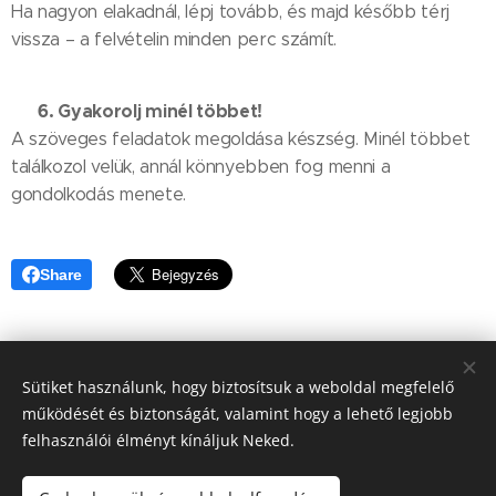
Ha nagyon elakadnál, lépj tovább, és majd később térj
vissza – a felvételin minden perc számít.
6. Gyakorolj minél többet!
💡
A szöveges feladatok megoldása készség. Minél többet
találkozol velük, annál könnyebben fog menni a
gondolkodás menete.
Share
Sütiket használunk, hogy biztosítsuk a weboldal megfelelő
Tel.: +36-30-530-1733
info@matekonlinesuli.hu
működését és biztonságát, valamint hogy a lehető legjobb
felhasználói élményt kínáljuk Neked.
Adószám: 57505099-1-33
Copyright © 2021 Minden jog fenntartva - Matek Online Suli