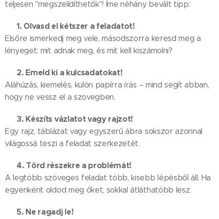
teljesen "megszelídíthetők"! Íme néhány bevált tipp:
1. Olvasd el kétszer a feladatot!
📝
Elsőre ismerkedj meg vele, másodszorra keresd meg a
lényeget: mit adnak meg, és mit kell kiszámolni?
2. Emeld ki a kulcsadatokat!
📊
Aláhúzás, kiemelés, külön papírra írás – mind segít abban,
hogy ne vessz el a szövegben.
3. Készíts vázlatot vagy rajzot!
🧩
Egy rajz, táblázat vagy egyszerű ábra sokszor azonnal
világossá teszi a feladat szerkezetét.
4. Törd részekre a problémát!
🔄
A legtöbb szöveges feladat több, kisebb lépésből áll. Ha
egyenként oldod meg őket, sokkal átláthatóbb lesz.
5. Ne ragadj le!
⏱️