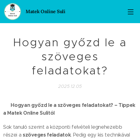
Matek Online Suli
Hogyan győzd le a
szöveges
feladatokat?
2025.12.05
Hogyan győzd le a szöveges feladatokat? – Tippek
📘
a Matek Online Sulitól
Sok tanuló szerint a központi felvételi legnehezebb
szöveges feladatok
részei a
. Pedig egy kis technikával